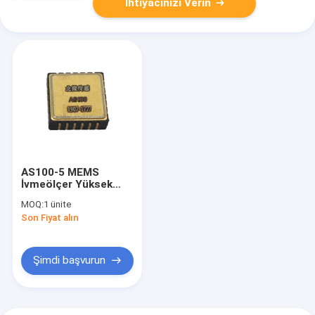
İhtiyacınızı Verin
AS100-5 MEMS
İvmeölçer Yüksek
Hassasiyetli Küçük
MOQ:
1 ünite
Boyutlu Tam Dijital
Son Fiyat alın
Çıkış Ataletsel
Navigasyon
Şimdi başvurun