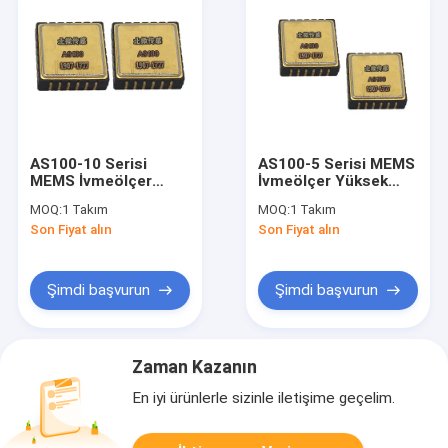
AS100-10 Serisi
AS100-5 Serisi MEMS
MEMS İvmeölçer
İvmeölçer Yüksek
Yüksek Hassasiyetli
Hassasiyetli Küçük
MOQ:
1 Takım
MOQ:
1 Takım
Düşük Güç Tüketimi
Boyutlu SPI Veri Yolu
Son Fiyat alın
Son Fiyat alın
Dijital Çıkış Önyargı
Çıkış Önyargı
Kararlılığı 0.12mg
Kararlılığı 0.1mg
Şimdi başvurun
Şimdi başvurun
Zaman Kazanın
En iyi ürünlerle sizinle iletişime geçelim.