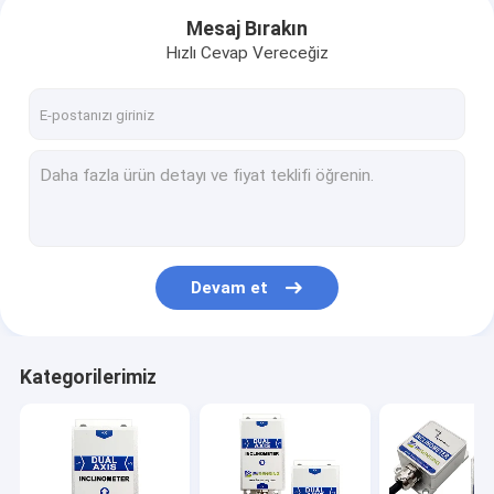
Mesaj Bırakın
Hızlı Cevap Vereceğiz
Devam et
Ev
Kategorilerimiz
Ürün:% s
Hakkımızda