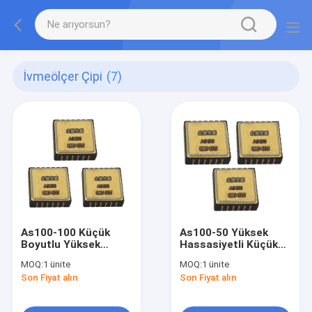
İvmeölçer Çipi
(7)
As100-100 Küçük
As100-50 Yüksek
Boyutlu Yüksek
Hassasiyetli Küçük
Hassasiyetli Mems
Boyutlu Mems
MOQ:
1 ünite
MOQ:
1 ünite
İvmeölçer SPI Veri
İvmeölçer Spi Bus
Son Fiyat alın
Son Fiyat alın
Yolu Çıkışı İHA Uçuş
Çıkış Ahrs İvme
Kontrolü Ataletsel
Ölçümü
Navigasyon