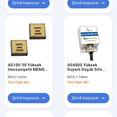
Şimdi başvurun
Şimdi başvurun
AS100-30 Yüksek
AS400S Yüksek
Hassasiyetli MEMS
Duyarlı Düşük Sıfır
İvmeölçer Küçük
Kayma 3 Eksenli
MOQ:
1 ünite
MOQ:
1 Takım
Hacimli Tam Dijital
İvmeölçer Çip
Son Fiyat alın
Son Fiyat alın
Çıkış Ataletsel
Çözünürlüğü 0.1°
Navigasyon İHA
Ölçüm Aralığı ±3.6g
Kontrolü
Şimdi başvurun
Şimdi başvurun