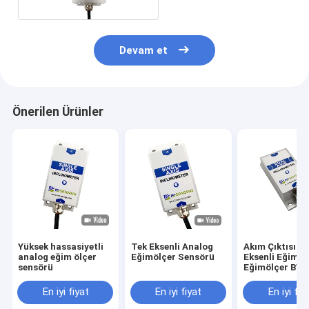
Devam et
Önerilen Ürünler
Yüksek hassasiyetli
Tek Eksenli Analog
Akım Çıktısı Çi
analog eğim ölçer
Eğimölçer Sensörü
Eksenli Eğimöl
sensörü
Eğimölçer BW
IP67
En iyi fiyat
En iyi fiyat
En iyi fiy