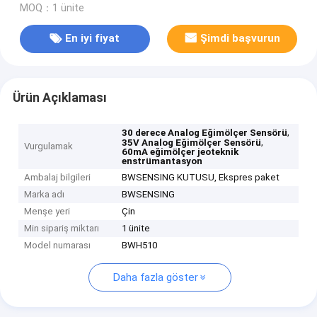
MOQ：1 ünite
En iyi fiyat
Şimdi başvurun
Ürün Açıklaması
,
30 derece Analog Eğimölçer Sensörü
,
35V Analog Eğimölçer Sensörü
Vurgulamak
60mA eğimölçer jeoteknik
enstrümantasyon
Ambalaj bilgileri
BWSENSING KUTUSU, Ekspres paket
Marka adı
BWSENSING
Menşe yeri
Çin
Min sipariş miktarı
1 ünite
Model numarası
BWH510
Daha fazla göster