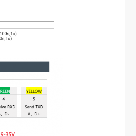
100s,1σ)
0s,1σ)