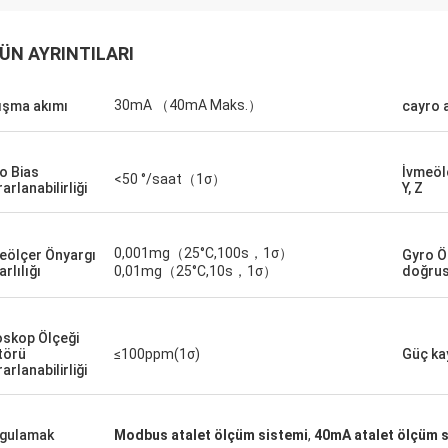
ÜN AYRINTILARI
30mA （40mA Maks.）
ışma akımı
cayro a
o Bias
İvmeölç
<50 °/saat（1σ）
arlanabilirliği
Y, Z
0,001mg（25°C,100s，1σ）
eölçer Önyargı
Gyro Ö
rlılığı
0,01mg（25°C,10s，1σ）
doğru
oskop Ölçeği
törü
≤100ppm(1σ)
Güç ka
arlanabilirliği
gulamak
Modbus atalet ölçüm sistemi
,
40mA atalet ölçüm 