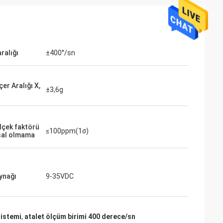
ralığı
±400°/sn
er Aralığı X,
±3,6g
lçek faktörü
≤100ppm(1σ)
sal olmama
ynağı
9-35VDC
sistemi
,
atalet ölçüm birimi 400 derece/sn