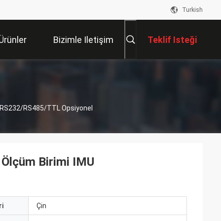
Turkish
Ürünler
Bizimle Iletişim
Teklif Isteği
Kur
U RS232/RS485/TTL Opsiyonel
 Ölçüm Birimi IMU
i
Çin