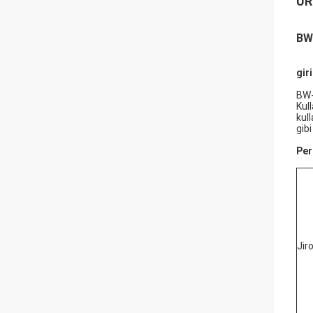
ÜR
BW-
giri
BW-
Kul
kul
gib
Per
Jir