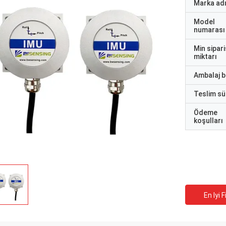
Marka ad
Model
numarası
Min sipari
miktarı
Ambalaj bi
Teslim sü
Ödeme
koşulları
En Iyi F