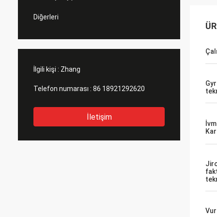
Diğerleri
ÜR
Çal
İlgili kişi :
Zhang
Gyr
Telefon numarası :
86 18921292620
tekr
İletişim
İvm
Kara
Jir
fak
tekr
Vur