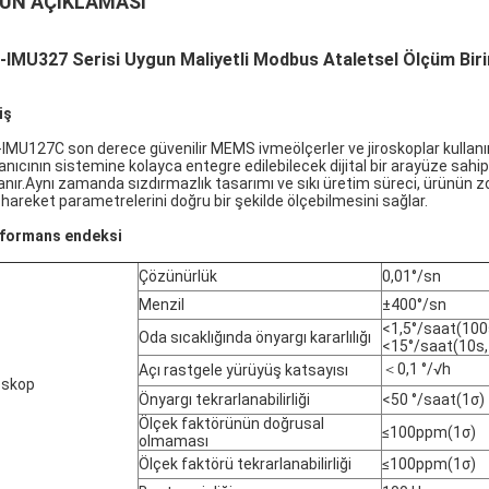
ÜN AÇIKLAMASI
IMU327 Serisi Uygun Maliyetli Modbus Ataletsel Ölçüm Bir
iş
IMU127C son derece güvenilir MEMS ivmeölçerler ve jiroskoplar kullanır
lanıcının sistemine kolayca entegre edilebilecek dijital bir arayüze sah
lanır.Aynı zamanda sızdırmazlık tasarımı ve sıkı üretim süreci, ürünün zo
i hareket parametrelerini doğru bir şekilde ölçebilmesini sağlar.
formans endeksi
Çözünürlük
0,01°/sn
Menzil
±400°/sn
<1,5°/saat(100
Oda sıcaklığında önyargı kararlılığı
<15°/saat(10s,
＜0,1 °/√h
Açı rastgele yürüyüş katsayısı
oskop
Önyargı tekrarlanabilirliği
<50 °/saat(1σ)
Ölçek faktörünün doğrusal
≤100ppm(1σ)
olmaması
Ölçek faktörü tekrarlanabilirliği
≤100ppm(1σ)