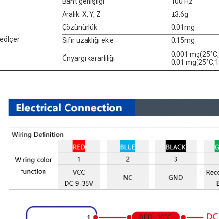
Bant genişliği
100 Hz
Aralık: X, Y, Z
±3,6g
Çözünürlük
0.01mg
eölçer
Sıfır uzaklığı ekle
0.15mg
0,001 mg(25°C,
Önyargı kararlılığı
0,01 mg(25°C,1