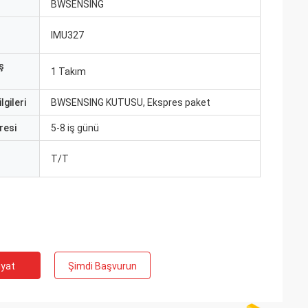
ı
BWSENSING
IMU327
ş
1 Takım
lgileri
BWSENSING KUTUSU, Ekspres paket
resi
5-8 iş günü
T/T
iyat
Şimdi Başvurun